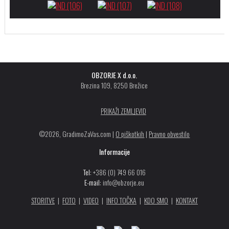
OBZORJE X d.o.o.
Brezina 109, 8250 Brežice
PRIKAŽI ZEMLJEVID
©2026, GradimoZaVas.com |
O piškotkih
|
Pravno obvestilo
Informacije
Tel:
+386 (0) 749 66 016
E-mail:
info@obzorje.eu
STORITVE
|
FOTO
|
VIDEO
|
INFO TOČKA
|
KDO SMO
|
KONTAKT