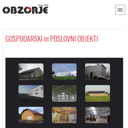
GOSPODARSKI in POSLOVNI OBJEKTI