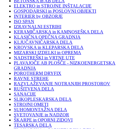
BETONSKA in AB DELA
ELEKTRO in STROJNE INŠTALACIJE
GOSPODARSKI in POSLOVNI OBJEKTI
INTERIER by OBZORJE
ISO SPAN
IZRAVNALNI ESTRIHI
KERAMIČARSKA in KAMNOSEŠKA DELA
KLASIČNA OPEČNA GRADNJA
KLJUČAVNIČARSKA DELA
KROVSKA in KLEPARSKA DELA
MIZARSKI IZDELKI in OPREMA
NADSTREŠKI in VRTNE UTE
PLAVAJOČE AB PLOŠČE - NIZKOENERGETSKA
GRADNJA
POROTHERM DRYFIX
RAVNE STREHE
RAZVLAŽEVANJE NOTRANJIH PROSTOROV
RUŠITVENA DELA
SANACIJE
SLIKOPLESKARSKA DELA
STROJNI OMETI
SUHOMONTAŽNA DELA
SVETOVANJE in NADZOR
ŠKARPE in OPORNI ZIDOVI
TESARSKA DELA