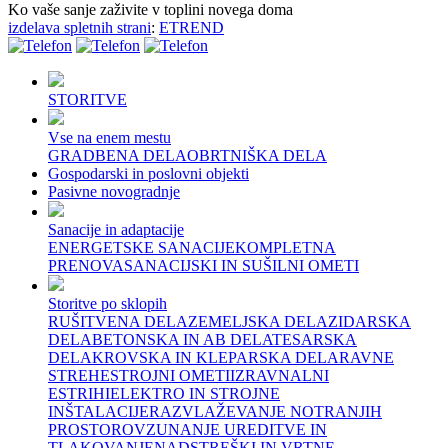
Ko vaše sanje zaživite v toplini novega doma
izdelava spletnih strani
:
ETREND
STORITVE
Vse na enem mestu
GRADBENA DELA
OBRTNIŠKA DELA
Gospodarski in poslovni objekti
Pasivne novogradnje
Sanacije in adaptacije
ENERGETSKE SANACIJE
KOMPLETNA
PRENOVA
SANACIJSKI IN SUŠILNI OMETI
Storitve po sklopih
RUŠITVENA DELA
ZEMELJSKA DELA
ZIDARSKA
DELA
BETONSKA IN AB DELA
TESARSKA
DELA
KROVSKA IN KLEPARSKA DELA
RAVNE
STREHE
STROJNI OMETI
IZRAVNALNI
ESTRIHI
ELEKTRO IN STROJNE
INŠTALACIJE
RAZVLAŽEVANJE NOTRANJIH
PROSTOROV
ZUNANJE UREDITVE IN
TLAKOVANJE
NADSTREŠKI IN VRTNE