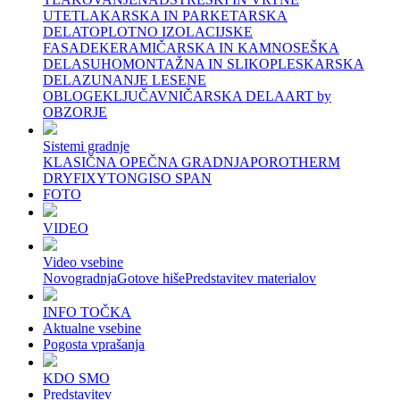
UTE
TLAKARSKA IN PARKETARSKA
DELA
TOPLOTNO IZOLACIJSKE
FASADE
KERAMIČARSKA IN KAMNOSEŠKA
DELA
SUHOMONTAŽNA IN SLIKOPLESKARSKA
DELA
ZUNANJE LESENE
OBLOGE
KLJUČAVNIČARSKA DELA
ART by
OBZORJE
Sistemi gradnje
KLASIČNA OPEČNA GRADNJA
POROTHERM
DRYFIX
YTONG
ISO SPAN
FOTO
VIDEO
Video vsebine
Novogradnja
Gotove hiše
Predstavitev materialov
INFO TOČKA
Aktualne vsebine
Pogosta vprašanja
KDO SMO
Predstavitev