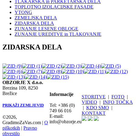
TLAKARSKA in PARKETARSKA DELA
TOPLOTNO IZOLACIJSKE FASADE
YTONG
ZEMELJSKA DELA
ZIDARSKA DELA
ZUNANJE LESENE OBLOGE
ZUNANJE UREDITVE in TLAKOVANJE
ZIDARSKA DELA
OBZORJE X d.o.o.
Brezina 109, 8250
Brežice
Informacije
STORITVE
|
FOTO
|
VIDEO
|
INFO TOČKA
Tel:
+386 (0)
PRIKAŽI ZEMLJEVID
|
KDO SMO
|
749 66 016
KONTAKT
E-mail:
©2026,
info@obzorje.eu
GradimoZaVas.com |
O
piškotkih
|
Pravno
obvestilo