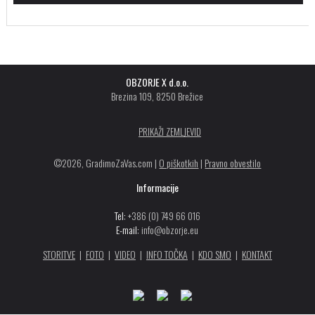
OBZORJE X d.o.o.
Brezina 109, 8250 Brežice
PRIKAŽI ZEMLJEVID
©2026, GradimoZaVas.com |
O piškotkih
|
Pravno obvestilo
Informacije
Tel:
+386 (0) 749 66 016
E-mail:
info@obzorje.eu
STORITVE
|
FOTO
|
VIDEO
|
INFO TOČKA
|
KDO SMO
|
KONTAKT