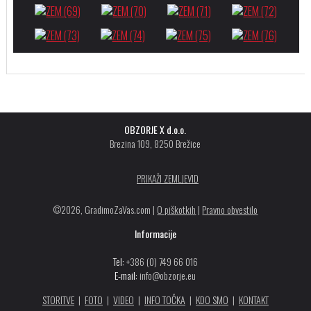
OBZORJE X d.o.o.
Brezina 109, 8250 Brežice
PRIKAŽI ZEMLJEVID
©2026, GradimoZaVas.com |
O piškotkih
|
Pravno obvestilo
Informacije
Tel:
+386 (0) 749 66 016
E-mail:
info@obzorje.eu
STORITVE
|
FOTO
|
VIDEO
|
INFO TOČKA
|
KDO SMO
|
KONTAKT