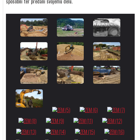
sposobni ter predani svojemu delu.