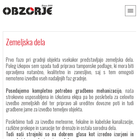
Zemeljska dela
Prvo fazo pri gradnji objekta vsekakor predstavljajo zemeljska dela.
Poleg izkopov sem spada tudi priprava tamponske podlage, ki mora biti
opravljena natančno, kvalitetno in zanesljivo, saj s tem omogoči
nemoteno izvedbo vseh nadaljnjih faz gradnje.
Posedujemo kompletno potrebno gradbeno mehanizacijo
, naša
strokovno usposobljena in izkušena ekipa pa bo poskrbela za celovito
izvedbo zemeljskih del ter pripravo ali ureditev dovozne poti in tudi
gradbene jame za izvedbo temeljev objekta.
Poskrbimo tudi za izvedbo meteorne, fekalne in kabelske kanalizacije,
različne prekope in sanacije ter drenažo in ostala sorodna dela.
Tudi naši strojniki so na dobrem glasu kot izredno izurjeni in