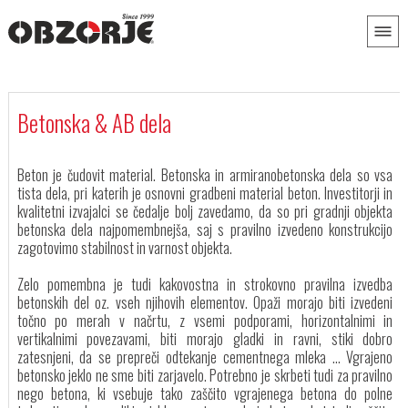
Betonska & AB dela
Beton je čudovit material. Betonska in armiranobetonska dela so vsa
tista dela, pri katerih je osnovni gradbeni material beton. Investitorji in
kvalitetni izvajalci se čedalje bolj zavedamo, da so pri gradnji objekta
betonska dela najpomembnejša, saj s pravilno izvedeno konstrukcijo
zagotovimo stabilnost in varnost objekta.
Zelo pomembna je tudi kakovostna in strokovno pravilna izvedba
betonskih del oz. vseh njihovih elementov. Opaži morajo biti izvedeni
točno po merah v načrtu, z vsemi podporami, horizontalnimi in
vertikalnimi povezavami, biti morajo gladki in ravni, stiki dobro
zatesnjeni, da se prepreči odtekanje cementnega mleka ... Vgrajeno
betonsko jeklo ne sme biti zarjavelo. Potrebno je skrbeti tudi za pravilno
nego betona, ki vsebuje tako zaščito vgrajenega betona do polne