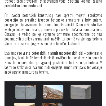
trdnosti pred prevelikim izhlapevanjem vode iz betona kot tudi zaščito
pred nizkimi temperaturami.
Pri izvedbi betonskih konstrukcij naši spretni mojstri
strokovno
poskrbijo za pravilno izvedbo betonske armature s krivljenjem
,
polaganjem in vezanjem ter primernimi distančniki. Cena naše storitve
vsebuje dobavo materiala, prenose in prevoz ter običajna pomožna dela.
Obračun je vedno po kg vgrajene armature specificirane po teži
posameznih profilov v armaturnih načrtih ter po m3 vgrajenega betona
glede na presek in njegove specifične tehnične lastnosti.
Izvajamo
vse vrste betonskih in armiranobetonskih del
– betoniranje
temeljev, talnih in AB temeljnih plošč, različnih betonskih vezi in opornih
zidov ter neposredno po vgradnji poskrbimo tudi za nego betona. V
lastni železokrivnici izvajamo tudi krivljenje armaturnih palic ter vezanje
in polaganje armature na terenu.