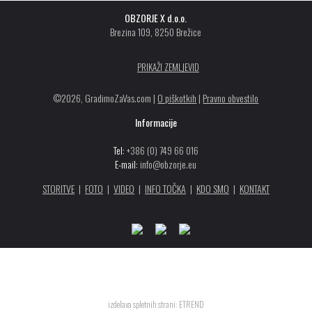
OBZORJE X d.o.o.
Brezina 109, 8250 Brežice
PRIKAŽI ZEMLJEVID
©2026, GradimoZaVas.com |
O piškotkih
|
Pravno obvestilo
Informacije
Tel:
+386 (0) 749 66 016
E-mail:
info@obzorje.eu
STORITVE
|
FOTO
|
VIDEO
|
INFO TOČKA
|
KDO SMO
|
KONTAKT
Ko vaše sanje zaživite v toplini novega doma
izdelava spletnih strani
:
ETREND